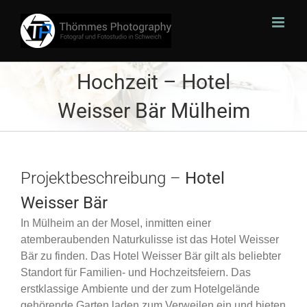
Zum
Inhalt
springen
Hochzeit – Hotel
Weisser Bär Mülheim
Projektbeschreibung –
Hotel
Weisser Bär
In Mülheim an der Mosel, inmitten einer
atemberaubenden Naturkulisse ist das Hotel Weisser
Bär zu finden. Das Hotel Weisser Bär gilt als beliebter
Standort für Familien- und Hochzeitsfeiern. Das
erstklassige Ambiente und der zum Hotelgelände
gehörende Garten laden zum Verweilen ein und bieten