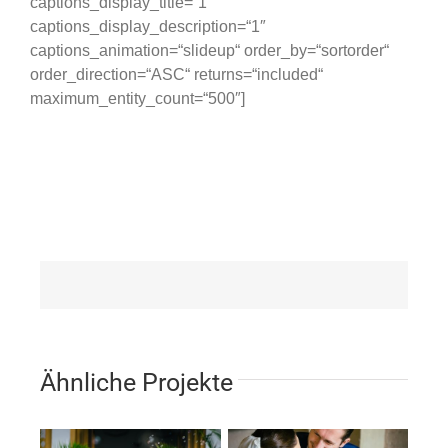
captions_display_title=“1″
captions_display_description=“1″
captions_animation=“slideup“ order_by=“sortorder“
order_direction=“ASC“ returns=“included“
maximum_entity_count=“500″]
Ähnliche Projekte