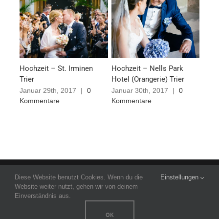
Hochzeit – St. Irminen
Hochzeit – Nells Park
Hoch
Trier
Hotel (Orangerie) Trier
Föhr
Januar 29th, 2017
|
0
Januar 30th, 2017
|
0
Janu
Kommentare
Kommentare
Komm
© Copyright
2026 | Thömmes Photography | All rights reserved by
Diese Website benutzt Cookies. Wenn du die
Einstellungen
Alexander Thömmes |
Impressum
|
Datenschutzerklärung
Website weiter nutzt, gehen wir von deinem
Einverständnis aus.
WhatsApp
Facebook
Instagram
Pinterest
OK