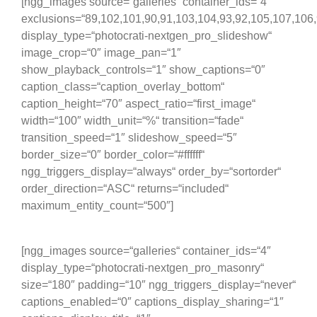
[ngg_images source=“galleries“ container_ids=“4″
exclusions=“89,102,101,90,91,103,104,93,92,105,107,106
display_type=“photocrati-nextgen_pro_slideshow“
image_crop=“0″ image_pan=“1″
show_playback_controls=“1″ show_captions=“0″
caption_class=“caption_overlay_bottom“
caption_height=“70″ aspect_ratio=“first_image“
width=“100″ width_unit=“%“ transition=“fade“
transition_speed=“1″ slideshow_speed=“5″
border_size=“0″ border_color=“#ffffff“
ngg_triggers_display=“always“ order_by=“sortorder“
order_direction=“ASC“ returns=“included“
maximum_entity_count=“500″]
[ngg_images source=“galleries“ container_ids=“4″
display_type=“photocrati-nextgen_pro_masonry“
size=“180″ padding=“10″ ngg_triggers_display=“never“
captions_enabled=“0″ captions_display_sharing=“1″