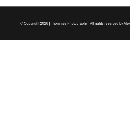
© Copyright
2026 | Thömmes Photography | All rights reserved by A